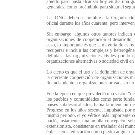
abierto paso hasta alcanzar hoy en día una gr
generales, como preámbulo para situar el segun
Las ONG deben su nombre a la Organización d
oficial durante los años cuarenta, pero interven
Sin embargo, algunos otros autores indican
organizaciones de cooperación al desarroll
caso, lo importante es que la mayoría de esto
recuperar e incluir las complejas y heterogéne
definía a las organizaciones civiles por lo
organizaciones alternativas o sociedad civil 
Lo cierto es que el uso y la definición de or
la creciente cooperación de organizaciones mu
financiamiento a organizaciones privadas o no
Fue la época en que prevaleció una visión "desa
los pueblos y comunidades como parte fundame
países subdesarrollados, había la intención d
Progreso en los años sesenta, impulsada por 
mismo periodo, cuyo vértice más importante cons
nació, justamente, una amplia concepción sobr
extensionista, consistente en trasladar del mun
énfasis en la educación como piedra angular pa