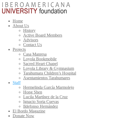
Home
About Us
History
Active Board Members
Advisors
Contact Us
Projects
Casa Manresa
Loyola Bookmobile
Sacred Heart Chapel
Loyola Library & Gymnasium
Tarahumara Children’s Hospital
Asentamientos Tarahumares
Staff
Hermelinda García Marmolejo
Hong Shen
Lucila Martínez de la Cruz
Ignacio Soria Cuevas
Ildefonso Hernández
El Bordo Magazine
Donate Now