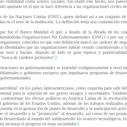
an visibilidad como actores sociales. Sin eludir este hecho, nos pare
do apartado en el que se hace referencia a las organizaciones civiles de
e las Naciones Unidas (ONU), quien definió así a un conjunto de pa
ían en el seno de la institución. La definición tenía una connotación est
 que fue el Banco Mundial el que, a finales de la década de los c
o, llamándolas Organizaciones No Gubernamentales (ONG) o por sus 
s organismos coinciden en que esta definición marcó un carácter de ne
as identidades que las organizaciones habían venido construyendo a lo 
 que eran y hacían, dejando de lado su gran riqueza y potencialida
en "busca de cambios profundos"
2
.
ganizaciones no gubernamentales se extendió vertiginosamente a nivel m
ltilaterales y gobiernos europeos que impulsaron programas de desarro
 gubernamentales.
rrollista" en los países latinoamericanos, como esquema para salir del 
ntal para la solución de sus graves rezagos y necesidades. También, 
e contrarrestar los efectos políticos en América Latina de la revoluci
el gobierno de los Estados Unidos, además de los trabajos realizado
istía en la generación de planes de desarrollo y la participación activ
e el desarrollo y la "promoción" al desarrollo, así como de sus prom
do desarrollado al mundo del subdesarrollo los avances tecnológicos, bu
ra alcanzar el progreso en estas sociedades
3
.