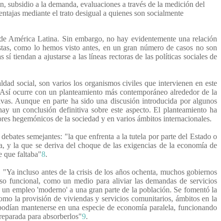
ón, subsidio a la demanda, evaluaciones a través de la medición del
ntajas mediante el trato desigual a quienes son socialmente
 de América Latina. Sin embargo, no hay evidentemente una relación
Éstas, como lo hemos visto antes, en un gran número de casos no son
í tiendan a ajustarse a las líneas rectoras de las políticas sociales de
dad social, son varios los organismos civiles que intervienen en este
o. Así ocurre con un planteamiento más contemporáneo alrededor de la
ctivas. Aunque en parte ha sido una discusión introducida por algunos
ay un conclusión definitiva sobre este aspecto. El planteamiento ha
tores hegemónicos de la sociedad y en varios ámbitos internacionales.
bates semejantes: "la que enfrenta a la tutela por parte del Estado o
, y la que se deriva del choque de las exigencias de la economía de
e que faltaba"
8
.
 "Ya incluso antes de la crisis de los años ochenta, muchos gobiernos
so funcional, como un medio para aliviar las demandas de servicios
 o un empleo 'moderno' a una gran parte de la población. Se fomentó la
omo la provisión de viviendas y servicios comunitarios, ámbitos en la
s podían mantenerse en una especie de economía paralela, funcionando
preparada para absorberlos"
9
.