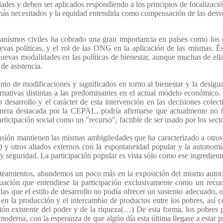
idades y deben ser aplicados respondiendo a los principios de focalizaci
s más necesitados y la equidad entendida como compensación de las desve
ganismos civiles ha cobrado una gran importancia en países como los
evas políticas, y el rol de las ONG en la aplicación de las mismas. 
uevas modalidades en las políticas de bienestar, aunque muchas de ellas s
de asistencia.
o de modificaciones y significados en torno al bienestar y la desigual
ernativas distintas a las predominantes en el actual modelo económic
 desarrollo y el carácter de esta intervención en las decisiones cole
anera destacada por la CEPAL, podría afirmarse que actualmente no h
articipación social como un "recurso", factible de ser usado por los sec
sión mantienen las mismas ambigüedades que ha caracterizado a otros de
 otros aliados externos con la espontaneidad popular y la autonomía
 y seguridad. La participación popular es vista sólo como ese ingredient
lanteamientos, abundemos un poco más en la exposición del mismo autor.
uación que entendiese la participación exclusivamente como un recur
n las que el estilo de desarrollo no podía ofrecer un sustento adecuado,
en la producción y el intercambio de productos entre los pobres, así c
ución existente del poder y de la riqueza(…) De esta forma, los pobre
moderna, con la esperanza de que algún día esta última llegase a estar 