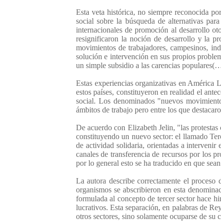
Esta veta histórica, no siempre reconocida por
social sobre la búsqueda de alternativas par
internacionales de promoción al desarrollo oto
resignificaron la noción de desarrollo y la pr
movimientos de trabajadores, campesinos, indí
solución e intervención en sus propios problema
un simple subsidio a las carencias populares(…
Estas experiencias organizativas en América La
estos países, constituyeron en realidad el an
social. Los denominados "nuevos movimientos 
ámbitos de trabajo pero entre los que destacar
De acuerdo con Elizabeth Jelin, "las protestas
constituyendo un nuevo sector: el llamado Ter
de actividad solidaria, orientadas a interveni
canales de transferencia de recursos por los p
por lo general esto se ha traducido en que sean
La autora describe correctamente el proceso d
organismos se abscribieron en esta denominac
formulada al concepto de tercer sector hace hin
lucrativos. Esta separación, en palabras de Rey
otros sectores, sino solamente ocuparse de su 