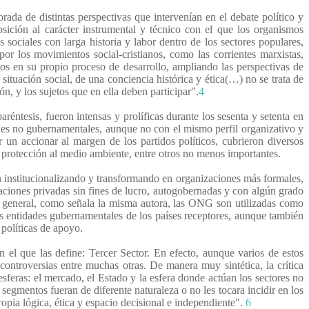
rada de distintas perspectivas que intervenían en el debate político y
osición al carácter instrumental y técnico con el que los organismos
 sociales con larga historia y labor dentro de los sectores populares,
por los movimientos social-cristianos, como las corrientes marxistas,
os en su propio proceso de desarrollo, ampliando las perspectivas de
situación social, de una conciencia histórica y ética(…) no se trata de
, y los sujetos que en ella deben participar".
4
éntesis, fueron intensas y prolíficas durante los sesenta y setenta en
nes no gubernamentales, aunque no con el mismo perfil organizativo y
un accionar al margen de los partidos políticos, cubrieron diversos
 protección al medio ambiente, entre otros no menos importantes.
n institucionalizando y transformando en organizaciones más formales,
aciones privadas sin fines de lucro, autogobernadas y con algún grado
 general, como señala la misma autora, las ONG son utilizadas como
las entidades gubernamentales de los países receptores, aunque también
 políticas de apoyo.
 el que las define: Tercer Sector. En efecto, aunque varios de estos
ontroversias entre muchas otras. De manera muy sintética, la crítica
esferas: el mercado, el Estado y la esfera donde actúan los sectores no
segmentos fueran de diferente naturaleza o no les tocara incidir en los
opia lógica, ética y espacio decisional e independiente".
6