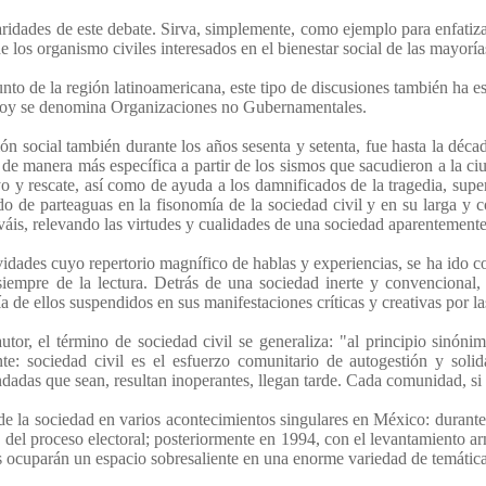
iaridades de este debate. Sirva, simplemente, como ejemplo para enfat
n de los organismo civiles interesados en el bienestar social de las mayo
nto de la región latinoamericana, este tipo de discusiones también ha e
e hoy se denomina Organizaciones no Gubernamentales.
n social también durante los años sesenta y setenta, fue hasta la déca
e manera más específica a partir de los sismos que sacudieron a la 
o y rescate, así como de ayuda a los damnificados de la tragedia, sup
ado de parteaguas en la fisonomía de la sociedad civil y en su larga y c
áis, relevando las virtudes y cualidades de una sociedad aparentemente
idades cuyo repertorio magnífico de hablas y experiencias, se ha ido con
iempre de la lectura. Detrás de una sociedad inerte y convencional, 
 de ellos suspendidos en sus manifestaciones críticas y creativas por la
tor, el término de sociedad civil se generaliza: "al principio sinóni
nte: sociedad civil es el esfuerzo comunitario de autogestión y soli
ndadas que sean, resultan inoperantes, llegan tarde. Cada comunidad, si 
de la sociedad en varios acontecimientos singulares en México: durante
ia del proceso electoral; posteriormente en 1994, con el levantamiento
s ocuparán un espacio sobresaliente en una enorme variedad de temática