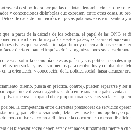
ontroversias si no fuera porque las distintas denominaciones que se le
ados y concepciones disímbolas que expresan, entre otras cosas, su prop
. Detrás de cada denominación, en pocas palabras, existe un sentido y 
es que, a partir de la década de los ochenta, el papel de las ONG se
ponen en marcha en la mayoría de estos países, así como el agravami
aciones civiles que ya venían trabajando muy de cerca de los sectores 
un factor decisivo para el impulso de las organizaciones sociales durante
que va a sufrir la economía de estos países y sus políticas sociales imp
, el rezago social y los instrumentos para resolverlos y combatirlos. M
en la orientación y concepción de la política social, hasta alcanzar prá
nciamiento, diseño, puesta en práctica, control), pueden separarse y ser l
participación de diversos agentes tendría entre sus principales ventajas l
r privado tenga la capacidad de proporcionar servicios sociales a quie
osible, la competencia entre diferentes prestadores de servicios operen e
estadores y, para ello, obviamente, deben evitarse los monopolios, en part
o de modo universal como atributos de la concurrencia mercantil: eficien
fera del bienestar social deben estar destinados fundamentalmente a cub