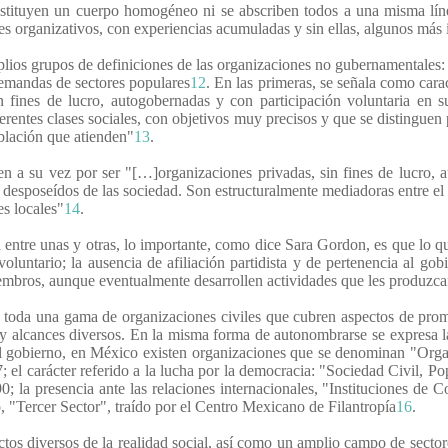
nstituyen un cuerpo homogéneo ni se abscriben todos a una misma lín
es organizativos, con experiencias acumuladas y sin ellas, algunos más 
os grupos de definiciones de las organizaciones no gubernamentales: la
demandas de sectores populares
12
. En las primeras, se señala como carac
n fines de lucro, autogobernadas y con participación voluntaria en su
ferentes clases sociales, con objetivos muy precisos y que se distingu
oblación que atienden"
13
.
nen a su vez por ser "[…]organizaciones privadas, sin fines de lucro, 
o desposeídos de las sociedad. Son estructuralmente mediadoras entre e
es locales"
14
.
n entre unas y otras, lo importante, como dice Sara Gordon, es que lo q
oluntario; la ausencia de afiliación partidista y de pertenencia al go
miembros, aunque eventualmente desarrollen actividades que les produzc
oda una gama de organizaciones civiles que cubren aspectos de promoc
s y alcances diversos. En la misma forma de autonombrarse se expresa l
 el gobierno, en México existen organizaciones que se denominan "Or
el carácter referido a la lucha por la democracia: "Sociedad Civil, Po
 la presencia ante las relaciones internacionales, "Instituciones de 
o, "Tercer Sector", traído por el Centro Mexicano de Filantropía
16
.
tos diversos de la realidad social, así como un amplio campo de sector