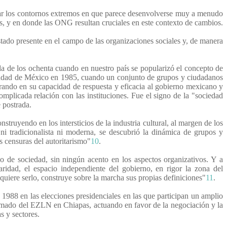
izar los contornos extremos en que parece desenvolverse muy a menudo
rías, y en donde las ONG resultan cruciales en este contexto de cambios.
stado presente en el campo de las organizaciones sociales y, de manera
da de los ochenta cuando en nuestro país se popularizó el concepto de
ciudad de México en 1985, cuando un conjunto de grupos y ciudadanos
erando en su capacidad de respuesta y eficacia al gobierno mexicano y
omplicada relación con las instituciones. Fue el signo de la "sociedad
 postrada.
struyendo en los intersticios de la industria cultural, al margen de los
ni tradicionalista ni moderna, se descubrió la dinámica de grupos y
s censuras del autoritarismo"
10
.
mo de sociedad, sin ningún acento en los aspectos organizativos. Y a
daridad, el espacio independiente del gobierno, en rigor la zona del
quiere serlo, construye sobre la marcha sus propias definiciones"
11
.
 1988 en las elecciones presidenciales en las que participan un amplio
 armado del EZLN en Chiapas, actuando en favor de la negociación y la
s y sectores.