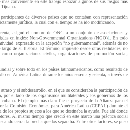
ce más conveniente en este trabajo esbozar algunos de sus rasgos más
 Tijuana.
rticipantes de diversos países que no contaban con representación
rictamente jurídica, la cual con el tiempo se ha ido modificando.
uarenta, asignó el nombre de ONG a un conjunto de asociaciones y
siglas en inglés: Non-Governmental Organizations (NGO)
1
. En todo
gatividad, expresado en la acepción "no gubernamental", además de no
largo de su historia. El término, impuesto desde otras realidades, no
d como organizaciones civiles, organizaciones de promoción social,
undial y sobre todo en los países latinoamericanos, como resultado de
llo en América Latina durante los años sesenta y setenta, a través de
atraso y el subdesarrollo, en el que se consideraba la participación de
por el lado de los organismos multilaterales y los gobiernos de los
ón cubana. El ejemplo más claro fue el proyecto de la Alianza para el
s por la Comisión Económica para América Latina (CEPAL) durante el
a de los propios sujetos a los que se destinaba la ayuda. Fue ahí donde
otores. Al mismo tiempo que creció en este marco una práctica social
scando cerrar la brecha que los separaba. Entre otros factores, se puso