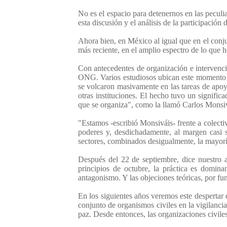
No es el espacio para detenernos en las pecul
esta discusión y el análisis de la participació
Ahora bien, en México al igual que en el conju
más reciente, en el amplio espectro de lo qu
Con antecedentes de organización e intervenció
ONG. Varios estudiosos ubican este momento d
se volcaron masivamente en las tareas de apoy
otras instituciones. El hecho tuvo un signific
que se organiza", como la llamó Carlos Monsiv
"Estamos -escribió Monsiváis- frente a colectiv
poderes y, desdichadamente, al margen casi s
sectores, combinados desigualmente, la mayoría
Después del 22 de septiembre, dice nuestro au
principios de octubre, la práctica es domina
antagonismo. Y las objeciones teóricas, por fu
En los siguientes años veremos este despertar 
conjunto de organismos civiles en la vigilanc
paz. Desde entonces, las organizaciones civile