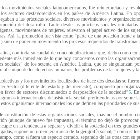
 los movimientos sociales latinoamericanos, fue reinterpretada y revalo
a los sectores desfavorecidos en los países de América Latina. En op
rgaban a las prácticas sociales, diversos movimientos y organizaciones
omoción del desarrollo. Tanto desde las prácticas sociales orientadas 
genas, movimientos de mujeres, relevaron el papel activo de los sujet
s. Así, la promoción fue vista como "parte de una posición frente a la 
) sino de poner en movimiento los procesos requeridos de transformación
tina, con toda su caudal de conceptualizaciones que, dicho como en par
tecedente más inmediato de lo que hoy conocemos como las organizacio
sociales" de los setenta en América Latina, que se singularizan por 
on al campo de los derechos humanos, los problemas de las mujeres y la
 colectivas y los movimientos localizados de hace dos décadas se fuero
cer Sector (diferente del estado y del mercado), compuesto por organiz
r en favor de sectores discriminados o desposeídos de la sociedad"
5
. En
rogramas internacionales de asistencia social, prefiriéndolas por sobre 
 estos organismos internacionales los que definen las prioridades de sus
e constitución de estas organizaciones sociales, mas no el nombre con
ión (aunque de nuevo fue impuesta), el término no dejó de provocar c
capié en la tendencia a separar y dividir a la sociedad en tres grandes 
gadas, supone un orden jerárquico de la geografía social, " como si los 
campo, como si fuera un espacio cerrado, separado de las otras con su pr