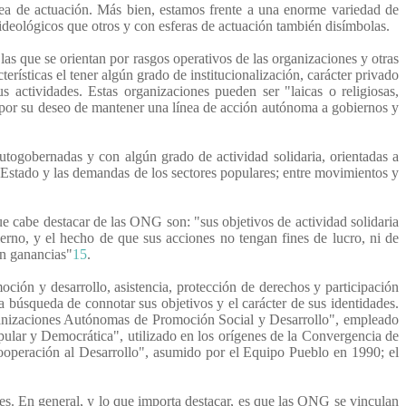
ea de actuación. Más bien, estamos frente a una enorme variedad de
ideológicos que otros y con esferas de actuación también disímbolas.
s que se orientan por rasgos operativos de las organizaciones y otras
terísticas el tener algún grado de institucionalización, carácter privado
s actividades. Estas organizaciones pueden ser "laicas o religiosas,
en por su deseo de mantener una línea de acción autónoma a gobiernos y
autogobernadas y con algún grado de actividad solidaria, orientadas a
l Estado y las demandas de los sectores populares; entre movimientos y
ue cabe destacar de las ONG son: "sus objetivos de actividad solidaria
bierno, y el hecho de que sus acciones no tengan fines de lucro, ni de
an ganancias"
15
.
ión y desarrollo, asistencia, protección de derechos y participación
a búsqueda de connotar sus objetivos y el carácter de sus identidades.
ganizaciones Autónomas de Promoción Social y Desarrollo", empleado
pular y Democrática", utilizado en los orígenes de la Convergencia de
Cooperación al Desarrollo", asumido por el Equipo Pueblo en 1990; el
es. En general, y lo que importa destacar, es que las ONG se vinculan