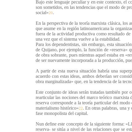
Bajo este lenguaje peculiar y en este contexto, el 
son sometidos, en las tendencias que el modo de pr
social»
.
20
En la perspectiva de la teoría marxista clásica, los 
que asume en la región latinoamericana la organiza
fuera de la actividad productiva como resultado de 
una vez que el sistema vuelve a la estabilidad.
Para los dependentistas, sin embargo, esta situación
de Quijano, por ejemplo, la función de «reserva» q
de obra sobrante, pues mientras aquel estaba en «re
de ser nuevamente incorporada a la producción, pues
A partir de esta nueva situación habría una superp
acuerdo con estas ideas, ambos deberían ser consid
obra marginalizada» que, en la tendencia de la tecn
Este conjunto de ideas serán tratadas también por o
rearticular las nociones del marco teórico marxista d
reserva corresponde a la teoría particular del modo
materialismo histórico»
. En otras palabras, una y 
22
fase monopolista del capital.
Nun define este concepto de la siguiente forma: «Lla
reserva- se sitúa a nivel de las relaciones que se e