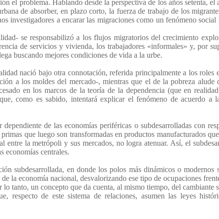
ón el problema. Hablando desde la perspectiva de los años setenta, el a
bana de absorber, en plazo corto, la fuerza de trabajo de los migrante
hos investigadores a encarar las migraciones como un fenómeno social 
lidad- se responsabilizó a los flujos migratorios del crecimiento expl
ncia de servicios y vivienda, los trabajadores «informales» y, por s
lega buscando mejores condiciones de vida a la urbe.
lidad nació bajo otra connotación, referida principalmente a los roles
gración a los moldes del mercado-, mientras que el de la pobreza alude
cesado en los marcos de la teoría de la dependencia (que en realida
que, como es sabido, intentará explicar el fenómeno de acuerdo a la
ter dependiente de las economías periféricas o subdesarrolladas con resp
s primas que luego son transformadas en productos manufacturados que 
 entre la metrópoli y sus mercados, no logra atenuar. Así, el subdesar
las economías centrales.
ación subdesarrollada, en donde los polos más dinámicos o modernos se
de la economía nacional, desvalorizando ese tipo de ocupaciones frente 
 lo tanto, un concepto que da cuenta, al mismo tiempo, del cambiante si
 que, respecto de este sistema de relaciones, asumen las leyes histó