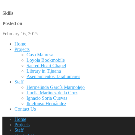
Skills
Posted on
February 16, 2015
Home
Projects
Casa Manresa
Loyola Bookmobile
Sacred Heart Chapel
Library in Tijuana
Asentamientos Tarahumares
Staff
Hermelinda García Marmolejo
Lucila Martínez de la Cruz
Ignacio Soria Cuevas
Ildefonso Hernández
Contact Us
Home
Projects
Staff