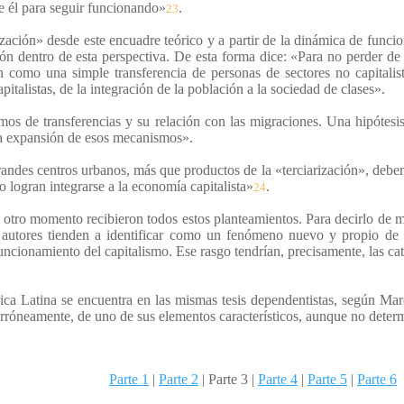
de él para seguir funcionando»
.
23
ización» desde este encuadre teórico y a partir de la dinámica de fun
ón dentro de esta perspectiva. De esta forma dice: «Para no perder de v
n como una simple transferencia de personas de sectores no capitalista
pitalistas, de la integración de la población a la sociedad de clases».
mos de transferencias y su relación con las migraciones. Una hipótesi
la expansión de esos mecanismos».
grandes centros urbanos, más que productos de la «terciarización», debe
 logran integrarse a la economía capitalista»
.
24
 y otro momento recibieron todos estos planteamientos. Para decirlo de m
autores tienden a identificar como un fenómeno nuevo y propio de lo
funcionamiento del capitalismo. Ese rasgo tendrían, precisamente, las 
ca Latina se encuentra en las mismas tesis dependentistas, según Marc
, erróneamente, de uno de sus elementos característicos, aunque no deter
Parte 1
|
Parte 2
| Parte 3 |
Parte 4
|
Parte 5
|
Parte 6