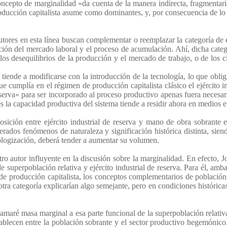
concepto de marginalidad «da cuenta de la manera indirecta, fragmentari
oducción capitalista asume como dominantes, y, por consecuencia de lo
autores en esta línea buscan complementar o reemplazar la categoría de e
ción del mercado laboral y el proceso de acumulación. Ahí, dicha cate
los desequilibrios de la producción y el mercado de trabajo, o de los ci
 tiende a modificarse con la introducción de la tecnología, lo que obli
ue cumplía en el régimen de producción capitalista clásico el ejército
serva» para ser incorporado al proceso productivo apenas fuera necesar
 la capacidad productiva del sistema tiende a residir ahora en medios 
osición entre ejército industrial de reserva y mano de obra sobrante 
erados fenómenos de naturaleza y significación histórica distinta, si
ologización, deberá tender a aumentar su volumen.
tro autor influyente en la discusión sobre la marginalidad. En efecto,
e superpoblación relativa y ejército industrial de reserva. Para él, amb
 de producción capitalista, los conceptos complementarios de población
otra categoría explicarían algo semejante, pero en condiciones histórica
maré masa marginal a esa parte funcional de la superpoblación relativa.
stablecen entre la población sobrante y el sector productivo hegemónico