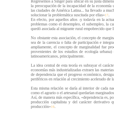
Regresemos a Singer para ubicar en su justa dimensi
la preocupación de la incapacidad de la economía ur
las ciudades de América Latina... ha llevado a muc
solucionar la problemática suscitada por ellas»
.
17
En efecto, por aquellos años -y todavía en la actua
problemas como el desempleo, el subempleo, la care
quedó asociada al migrante rural empobrecido que l
No obstante esta asociación, el concepto de margina
sea de la carencia o falta de participación e inte
ampliamente, el concepto de marginalidad fue pro
provenientes de los estudios de ecología urbana) 
latinoamericanos, principalmente.
La idea central de esta teoría es subrayar el carác
economías más industrializadas extraen las materia
de dependencia que el progreso económico, desigual
periféricos en relación al crecimiento acelerado de 
Esta misma relación se daría al interior de cada n
como el agrario o el artesanal quedarían marginados 
Así, de manera más específica, «dependencia es, por
producción capitalista y del carácter derivativo
producción»
.
19