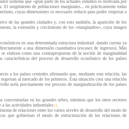
utor sostenía que «gran parte de los actuales estudios es motivada por
s. El surgimiento de poblaciones marginales... en prácticamente todas
nefasto, cuyas dimensiones es necesario reducir para poder empezar a
osivo de las grandes ciudades y, con esto también, la aparición de los
upuesto, la extensión y crecimiento de los «marginados», cuya imagen
 económicos en una determinada estructura industrial -dando cuenta ya
 directamente a una dimensión cuantitativa (escasez de ingresos). Más
d se elabora como una contrapropuesta de la noción de marginalidad
s características del proceso de desarrollo económico de los países
ecto a los países centrales afirmando que, mediante esta relación, las
regresan al mercado de los primeros. Esta situación crea una relación
rollo sería precisamente ese proceso de marginalización de los países
 concentrarían en las grandes urbes, mientras que los otros sectores
a las actividades industriales
.
18
stema de relaciones entre los varios niveles de desarrollo del modo de
ricas que gobiernan el modo de estructuración de las relaciones de