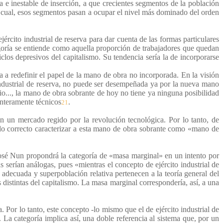
a e inestable de inserción, a que crecientes segmentos de la población
 cual, esos segmentos pasan a ocupar el nivel más dominado del orden
jército industrial de reserva para dar cuenta de las formas particulares
goría se entiende como aquella proporción de trabajadores que quedan
clos depresivos del capitalismo. Su tendencia sería la de incorporarse
ga a redefinir el papel de la mano de obra no incorporada. En la visión
 industrial de reserva, no puede ser desempeñada ya por la nueva mano
io..., la mano de obra sobrante de hoy no tiene ya ninguna posibilidad
enteramente técnicos
.
21
en un mercado regido por la revolución tecnológica. Por lo tanto, de
endo correcto caracterizar a esta mano de obra sobrante como «mano de
 José Nun propondrá la categoría de «masa marginal» en un intento por
as serían análogas, pues «mientras el concepto de ejército industrial de
 adecuada y superpoblación relativa pertenecen a la teoría general del
s distintas del capitalismo. La masa marginal correspondería, así, a una
 Por lo tanto, este concepto -lo mismo que el de ejército industrial de
. La categoría implica así, una doble referencia al sistema que, por un