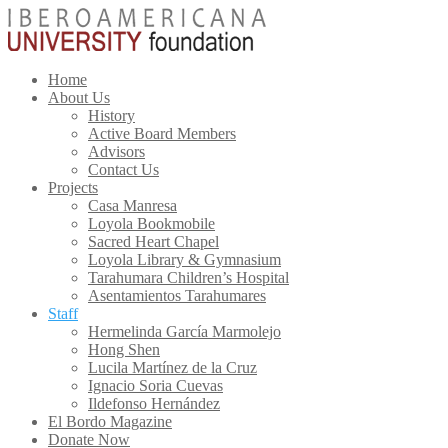
Home
About Us
History
Active Board Members
Advisors
Contact Us
Projects
Casa Manresa
Loyola Bookmobile
Sacred Heart Chapel
Loyola Library & Gymnasium
Tarahumara Children’s Hospital
Asentamientos Tarahumares
Staff
Hermelinda García Marmolejo
Hong Shen
Lucila Martínez de la Cruz
Ignacio Soria Cuevas
Ildefonso Hernández
El Bordo Magazine
Donate Now