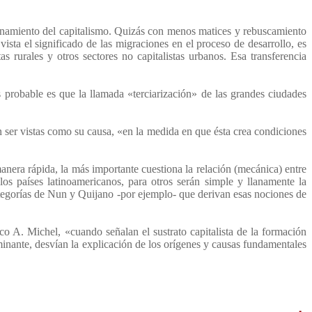
cionamiento del capitalismo. Quizás con menos matices y rebuscamiento
ista el significado de las migraciones en el proceso de desarrollo, es
s rurales y otros sectores no capitalistas urbanos. Esa transferencia
s probable es que la llamada «terciarización» de las grandes ciudades
n ser vistas como su causa, «en la medida en que ésta crea condiciones
anera rápida, la más importante cuestiona la relación (mecánica) entre
s países latinoamericanos, para otros serán simple y llanamente la
categorías de Nun y Quijano -por ejemplo- que derivan esas nociones de
o A. Michel, «cuando señalan el sustrato capitalista de la formación
minante, desvían la explicación de los orígenes y causas fundamentales