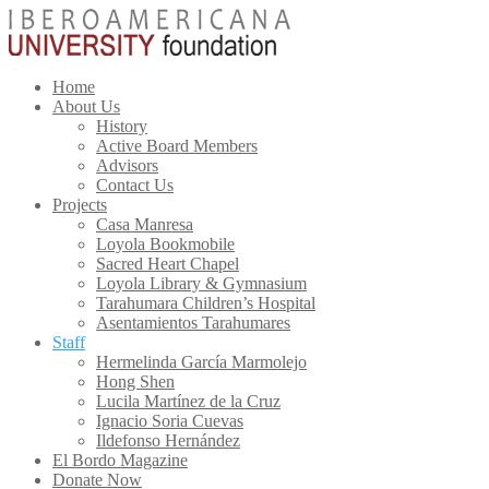
Home
About Us
History
Active Board Members
Advisors
Contact Us
Projects
Casa Manresa
Loyola Bookmobile
Sacred Heart Chapel
Loyola Library & Gymnasium
Tarahumara Children’s Hospital
Asentamientos Tarahumares
Staff
Hermelinda García Marmolejo
Hong Shen
Lucila Martínez de la Cruz
Ignacio Soria Cuevas
Ildefonso Hernández
El Bordo Magazine
Donate Now