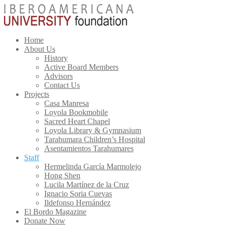
Home
About Us
History
Active Board Members
Advisors
Contact Us
Projects
Casa Manresa
Loyola Bookmobile
Sacred Heart Chapel
Loyola Library & Gymnasium
Tarahumara Children’s Hospital
Asentamientos Tarahumares
Staff
Hermelinda García Marmolejo
Hong Shen
Lucila Martínez de la Cruz
Ignacio Soria Cuevas
Ildefonso Hernández
El Bordo Magazine
Donate Now