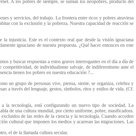
net. A los pobres de siempre, se suman los neopobres, producto del
ienes y servicios, del trabajo. La frontera entre ricos y pobres atraviesa
abitar con la exclusión y la pobreza. Nuestra capacidad de reacción se
a injusticia. Este es el contexto real que desde la visión ignaciana
undamente ignaciano de nuestra propuesta. ¿Qué hacer entonces en este
imos y buscar respuestas a estos graves interrogantes en el día a día de
de competitividad, de individualismo salvaje, de indiferentismo ante el
esencia tienen los pobres en nuestra educación ?...
o un grupo de personas vive, piensa, siente, se organiza, celebra y
n a través del lenguaje, gestos, símbolos, ritos y estilos de vida. (Cf.
s a la tecnología, está configurando un nuevo tipo de sociedad. La
abla de una cultura mundial, por cierto uniforme, pobre, masificadora.
n excluidos de las redes de la ciencia y la tecnología. Cuando acceden
ación cultural que imponen los medios y acarrean las migraciones. Las
ro, el de la llamada cultura secular.