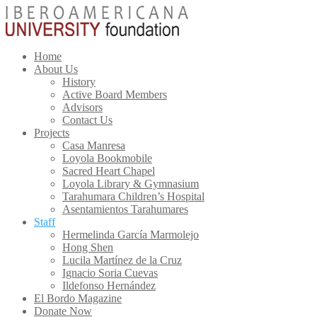
Home
About Us
History
Active Board Members
Advisors
Contact Us
Projects
Casa Manresa
Loyola Bookmobile
Sacred Heart Chapel
Loyola Library & Gymnasium
Tarahumara Children’s Hospital
Asentamientos Tarahumares
Staff
Hermelinda García Marmolejo
Hong Shen
Lucila Martínez de la Cruz
Ignacio Soria Cuevas
Ildefonso Hernández
El Bordo Magazine
Donate Now