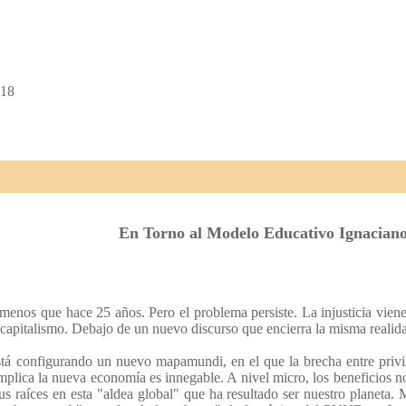
 18
En Torno al Modelo Educativo Ignacian
a menos que hace 25 años. Pero el problema persiste. La injusticia vien
l capitalismo. Debajo de un nuevo discurso que encierra la misma realid
stá configurando un nuevo mapamundi, en el que la brecha entre privi
implica la nueva economía es innegable. A nivel micro, los beneficios n
us raíces en esta "aldea global" que ha resultado ser nuestro planeta.