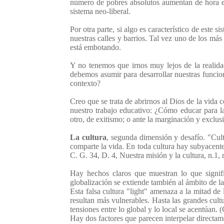
número de pobres absolutos aumentan de hora en
sistema neo-liberal.
Por otra parte, si algo es característico de este s
nuestras calles y barrios. Tal vez uno de los má
está embotando.
Y no tenemos que irnos muy lejos de la realidad
debemos asumir para desarrollar nuestras funcio
contexto?
Creo que se trata de abrirnos al Dios de la vida 
nuestro trabajo educativo: ¿Cómo educar para la j
otro, de exitismo; o ante la marginación y exclusi
La cultura
, segunda dimensión y desafío. "Cul
comparte la vida. En toda cultura hay subyacente 
C. G. 34, D. 4, Nuestra misión y la cultura, n.1, 
Hay hechos claros que muestran lo que signific
globalización se extiende también al ámbito de l
Esta falsa cultura "light" amenaza a la mitad de
resultan más vulnerables. Hasta las grandes cult
tensiones entre lo global y lo local se acentúan. 
Hay dos factores que parecen interpelar directamen