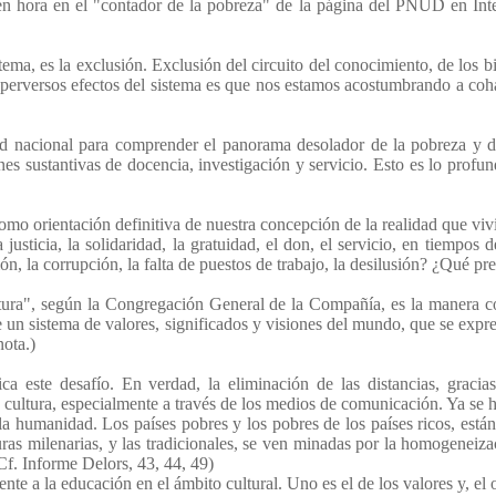
 hora en el "contador de la pobreza" de la página del PNUD en Inter
istema, es la exclusión. Exclusión del circuito del conocimiento, de los b
s perversos efectos del sistema es que nos estamos acostumbrando a coh
 nacional para comprender el panorama desolador de la pobreza y de l
nes sustantivas de docencia, investigación y servicio. Esto es lo prof
como orientación definitiva de nuestra concepción de la realidad que viv
usticia, la solidaridad, la gratuidad, el don, el servicio, en tiempos 
ón, la corrupción, la falta de puestos de trabajo, la desilusión? ¿Qué pr
tura", según la Congregación General de la Compañía, es la manera com
un sistema de valores, significados y visiones del mundo, que se expresa
nota.)
a este desafío. En verdad, la eliminación de las distancias, gracia
a cultura, especialmente a través de los medios de comunicación. Ya se h
 la humanidad. Los países pobres y los pobres de los países ricos, está
uras milenarias, y las tradicionales, se ven minadas por la homogeneiz
(Cf. Informe Delors, 43, 44, 49)
te a la educación en el ámbito cultural. Uno es el de los valores y, el ot