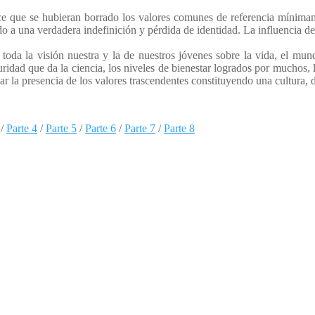
ce que se hubieran borrado los valores comunes de referencia mínima
ndo a una verdadera indefinición y pérdida de identidad. La influencia d
 toda la visión nuestra y la de nuestros jóvenes sobre la vida, el mun
uridad que da la ciencia, los niveles de bienestar logrados por muchos, l
 la presencia de los valores trascendentes constituyendo una cultura, d
 /
Parte 4
/
Parte 5
/
Parte 6
/
Parte 7
/
Parte 8