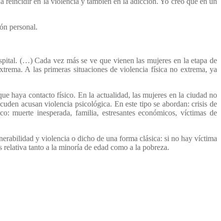
 reincidir en la violencia y también en la adicción. Yo creo que en un
ión personal.
ospital. (…) Cada vez más se ve que vienen las mujeres en la etapa de
trema. A las primeras situaciones de violencia física no extrema, ya
e haya contacto físico. En la actualidad, las mujeres en la ciudad no
uden acusan violencia psicológica. En este tipo se abordan: crisis de
gico: muerte inesperada, familia, estresantes económicos, víctimas de
erabilidad y violencia o dicho de una forma clásica: si no hay víctima
 relativa tanto a la minoría de edad como a la pobreza.