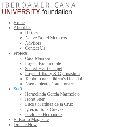
Home
About Us
History
Active Board Members
Advisors
Contact Us
Projects
Casa Manresa
Loyola Bookmobile
Sacred Heart Chapel
Loyola Library & Gymnasium
Tarahumara Children’s Hospital
Asentamientos Tarahumares
Staff
Hermelinda García Marmolejo
Hong Shen
Lucila Martínez de la Cruz
Ignacio Soria Cuevas
Ildefonso Hernández
El Bordo Magazine
Donate Now