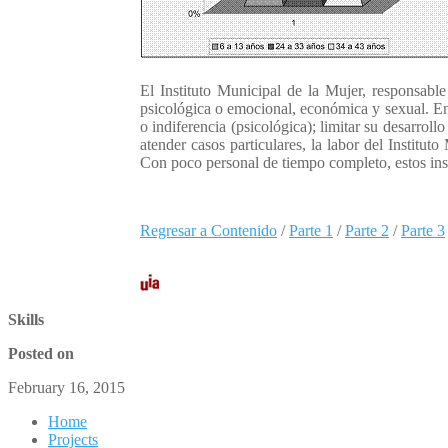
El Instituto Municipal de la Mujer, responsable
psicológica o emocional, económica y sexual. En s
o indiferencia (psicológica); limitar su desarroll
atender casos particulares, la labor del Institut
Con poco personal de tiempo completo, estos inst
Regresar a Contenido
/
Parte 1
/
Parte 2
/
Parte 3
Skills
Posted on
February 16, 2015
Home
Projects