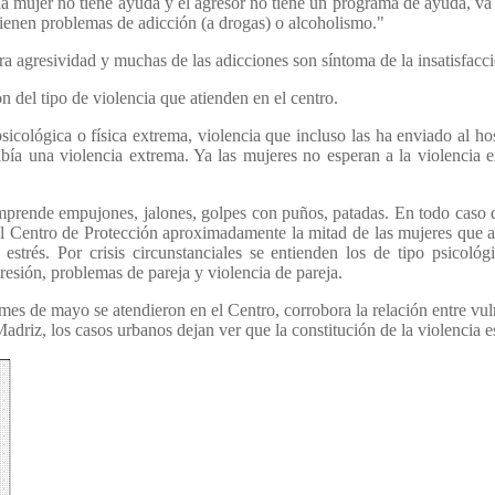
 mujer no tiene ayuda y el agresor no tiene un programa de ayuda, va a
tienen problemas de adicción (a drogas) o alcoholismo."
era agresividad y muchas de las adicciones son síntoma de la insatisfacc
 del tipo de violencia que atienden en el centro.
sicológica o física extrema, violencia que incluso las ha enviado al h
ía una violencia extrema. Ya las mujeres no esperan a la violencia ex
mprende empujones, jalones, golpes con puños, patadas. En todo caso qu
Al Centro de Protección aproximadamente la mitad de las mujeres que ac
 estrés. Por crisis circunstanciales se entienden los de tipo psicoló
gresión, problemas de pareja y violencia de pareja.
mes de mayo se atendieron en el Centro, corrobora la relación entre vuln
driz, los casos urbanos dejan ver que la constitución de la violencia es