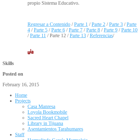
propio Sistema Educativo.
Regresar a Contenido
/
Parte 1
/
Parte 2
/
Parte 3
/
Parte
4
/
Parte 5
/
Parte 6
/
Parte 7
/
Parte 8
/
Parte 9
/
Parte 10
/
Parte 11
/ Parte 12 /
Parte 13
/
Referencias
/
Skills
Posted on
February 16, 2015
Home
Projects
Casa Manresa
Loyola Bookmobile
Sacred Heart Chapel
Library in Tijuana
Asentamientos Tarahumares
Staff