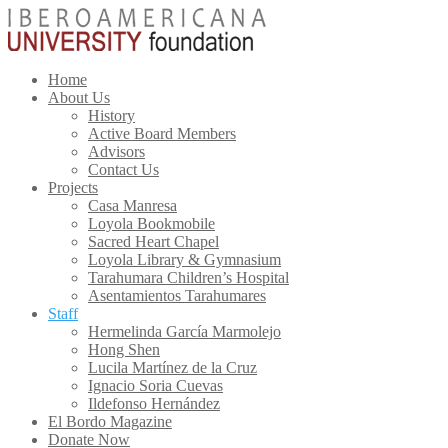
Home
About Us
History
Active Board Members
Advisors
Contact Us
Projects
Casa Manresa
Loyola Bookmobile
Sacred Heart Chapel
Loyola Library & Gymnasium
Tarahumara Children’s Hospital
Asentamientos Tarahumares
Staff
Hermelinda García Marmolejo
Hong Shen
Lucila Martínez de la Cruz
Ignacio Soria Cuevas
Ildefonso Hernández
El Bordo Magazine
Donate Now